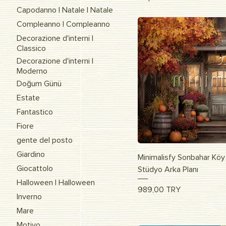
Capodanno | Natale | Natale
Compleanno | Compleanno
Decorazione d'interni |
Classico
Decorazione d'interni |
Moderno
Doğum Günü
Estate
Fantastico
Fiore
gente del posto
Giardino
Vista r
Minimalisfy Sonbahar Köy
Giocattolo
Stüdyo Arka Planı
Halloween | Halloween
Prezzo
989,00 TRY
Inverno
Mare
Motivo