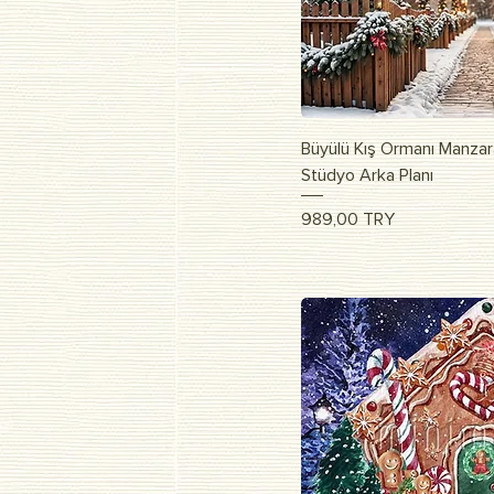
Vista r
Büyülü Kış Ormanı Manzar
Stüdyo Arka Planı
Prezzo
989,00 TRY