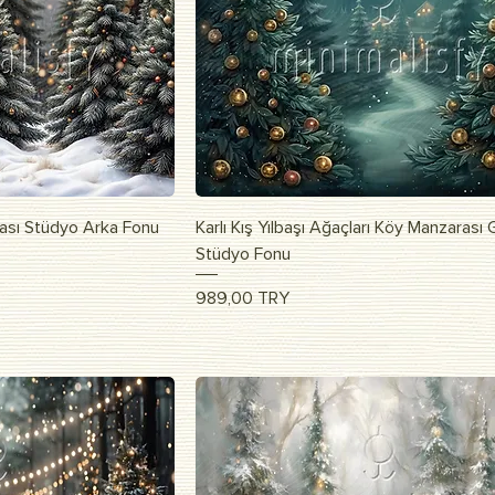
apida
Vista rapida
ası Stüdyo Arka Fonu
Karlı Kış Yılbaşı Ağaçları Köy Manzarası
Stüdyo Fonu
Prezzo
989,00 TRY