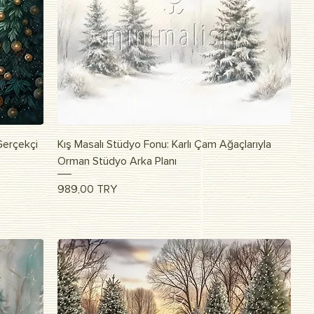
Vista rapida
 Gerçekçi
Kış Masalı Stüdyo Fonu: Karlı Çam Ağaçlarıyla
Orman Stüdyo Arka Planı
Prezzo
989,00 TRY