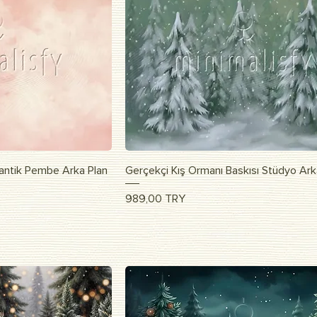
apida
Vista rapida
antik Pembe Arka Plan
Gerçekçi Kış Ormanı Baskısı Stüdyo Ark
Prezzo
989,00 TRY