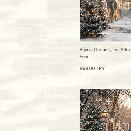
Vista r
Büyülü Orman Işıltısı Ark
Fonu
Prezzo
989,00 TRY