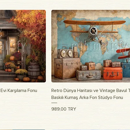
apida
Vista rapida
 Evi Karşılama Fonu
Retro Dünya Haritası ve Vintage Bavul 
Baskılı Kumaş Arka Fon Stüdyo Fonu
Prezzo
989,00 TRY