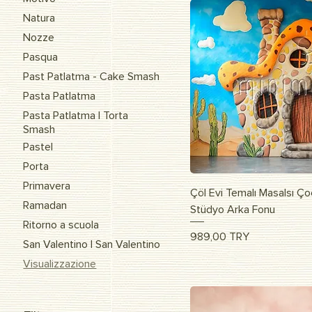
Natura
Nozze
Pasqua
Past Patlatma - Cake Smash
Pasta Patlatma
Pasta Patlatma | Torta
Smash
Pastel
Porta
Primavera
Vista r
Çöl Evi Temalı Masalsı Ço
Ramadan
Stüdyo Arka Fonu
Ritorno a scuola
Prezzo
989,00 TRY
San Valentino | San Valentino
Visualizzazione