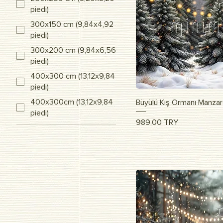
piedi)
300x150 cm (9,84x4,92
piedi)
300x200 cm (9,84x6,56
piedi)
400x300 cm (13,12x9,84
piedi)
Vista r
400x300cm (13,12x9,84
Büyülü Kış Ormanı Manzar
piedi)
Prezzo
989,00 TRY