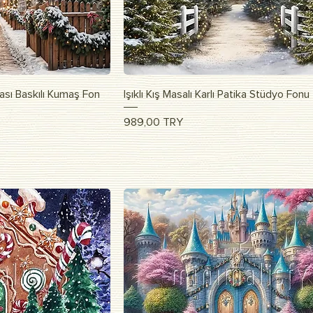
apida
Vista rapida
ası Baskılı Kumaş Fon
Işıklı Kış Masalı Karlı Patika Stüdyo Fonu
Prezzo
989,00 TRY