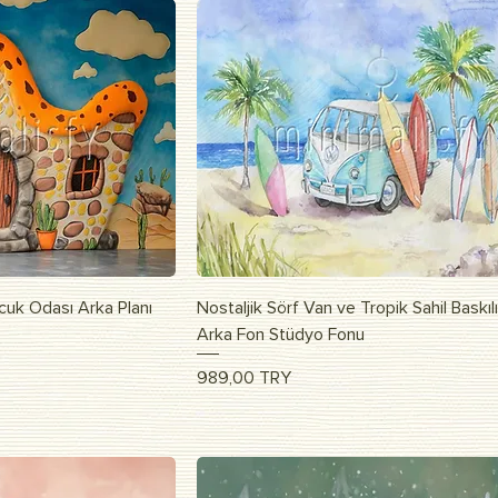
apida
Vista rapida
cuk Odası Arka Planı
Nostaljik Sörf Van ve Tropik Sahil Baskı
Arka Fon Stüdyo Fonu
Prezzo
989,00 TRY