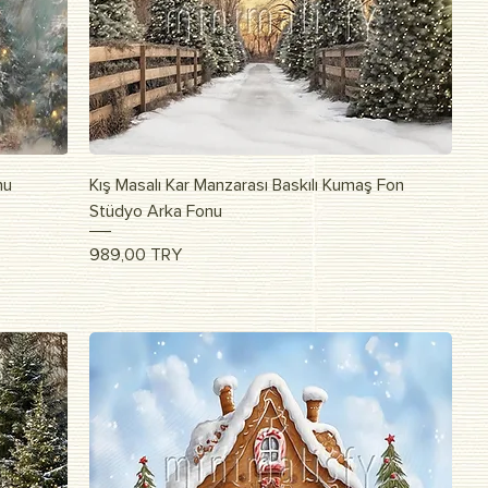
Vista rapida
nu
Kış Masalı Kar Manzarası Baskılı Kumaş Fon
Stüdyo Arka Fonu
Prezzo
989,00 TRY