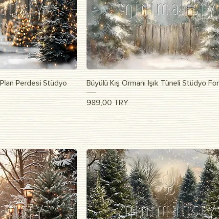
apida
Vista rapida
a Plan Perdesi Stüdyo
Büyülü Kış Ormanı Işık Tüneli Stüdyo Fo
Prezzo
989,00 TRY