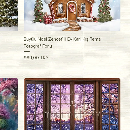
Vista rapida
Büyülü Noel Zencefilli Ev Karlı Kış Temalı
Fotoğraf Fonu
Prezzo
989,00 TRY