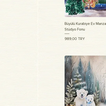
Vista r
Büyülü Kurabiye Ev Manzar
Stüdyo Fonu
Prezzo
989,00 TRY