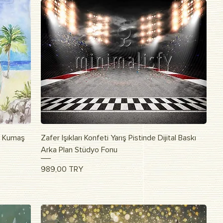
Vista rapida
lı Kumaş
Zafer Işıkları Konfeti Yarış Pistinde Dijital Baskı
Arka Plan Stüdyo Fonu
Prezzo
989,00 TRY