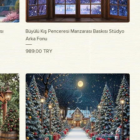
Vista rapida
sı
Büyülü Kış Penceresi Manzarası Baskısı Stüdyo
Arka Fonu
Prezzo
989,00 TRY