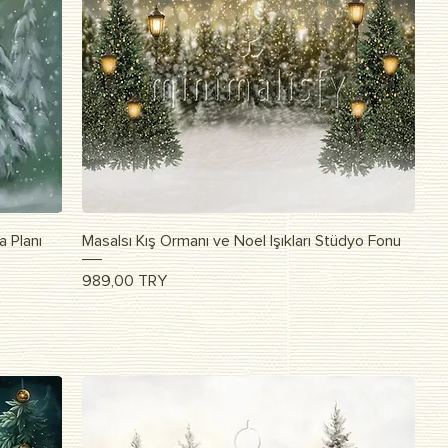
Vista rapida
a Planı
Masalsı Kış Ormanı ve Noel Işıkları Stüdyo Fonu
Prezzo
989,00 TRY