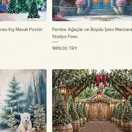
apida
Vista rapida
ası Kış Masalı Poster
Pembe Ağaçlar ve Büyülü Şato Manzara
Stüdyo Fonu
Prezzo
989,00 TRY