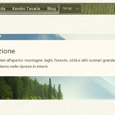
zda
Kendin Tasarla
Blog
TRY (₺)
zione
ri all'aperto: montagne, laghi, foreste, città e altri scenari granda
erno nelle riprese in interni.