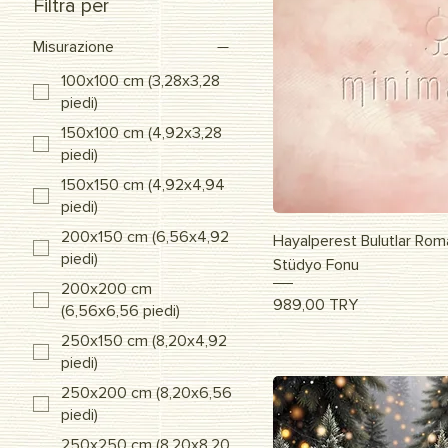
Filtra per
Misurazione
100x100 cm (3,28x3,28
piedi)
150x100 cm (4,92x3,28
piedi)
150x150 cm (4,92x4,94
piedi)
200x150 cm (6,56x4,92
Vista r
Hayalperest Bulutlar Rom
piedi)
Stüdyo Fonu
200x200 cm
Prezzo
989,00 TRY
(6,56x6,56 piedi)
250x150 cm (8,20x4,92
piedi)
250x200 cm (8,20x6,56
piedi)
250x250 cm (8,20x8,20