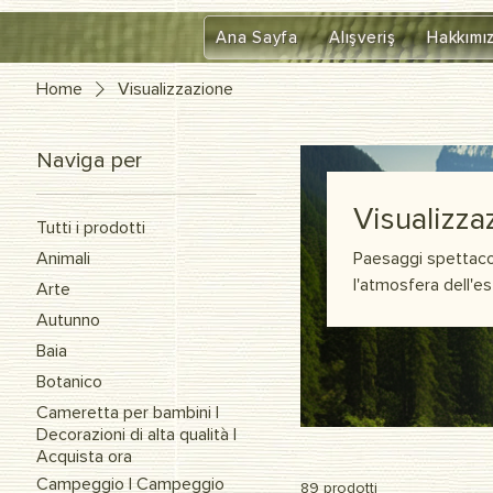
google-site-verification=diZDfQffI8VBmUt2rHnbkYDIrcztmWKEWt5_Om4tH5U
Ana Sayfa
Alışveriş
Hakkımı
Home
Visualizzazione
Naviga per
Visualizza
Tutti i prodotti
Animali
Paesaggi spettacola
l'atmosfera dell'est
Arte
Autunno
Baia
Botanico
Cameretta per bambini |
Decorazioni di alta qualità |
Acquista ora
Campeggio | Campeggio
89 prodotti