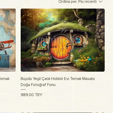
Ordina per:
Più recenti
Vista rapida
Temalı
Büyülü Yeşil Çatılı Hobbit Evi Temalı Masalsı
Doğa Fotoğraf Fonu
Prezzo
989,00 TRY